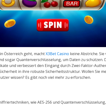
n Österreich geht, macht
X3Bet Casino
keine Abstriche. Sie
nd sogar Quantenverschlüsselung, um Daten zu schützen. Di
kate und verbessert den Eingang durch Zwei-Faktor-Authent
icherheit in ihre robuste Sicherheitsstruktur. Wollen Sie 
tzer wissen? Es gibt noch viel mehr zu erforschen.
 Chiffriertechniken, wie AES-256 und Quantenverschlüsselun