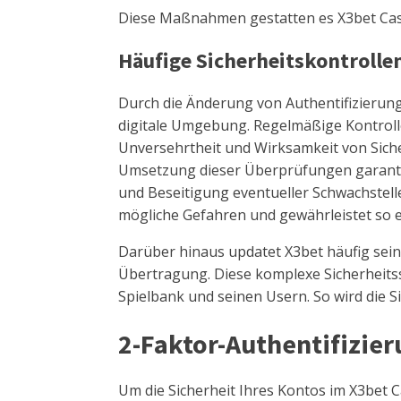
Diese Maßnahmen gestatten es X3bet Casin
Häufige Sicherheitskontrolle
Durch die Änderung von Authentifizierung
digitale Umgebung. Regelmäßige Kontrollen
Unversehrtheit und Wirksamkeit von Sich
Umsetzung dieser Überprüfungen garanti
und Beseitigung eventueller Schwachstelle
mögliche Gefahren und gewährleistet so 
Darüber hinaus updatet X3bet häufig sein 
Übertragung. Diese komplexe Sicherheitss
Spielbank und seinen Usern. So wird die Si
2-Faktor-Authentifizier
Um die Sicherheit Ihres Kontos im X3bet Ca