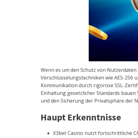
Wenn es um den Schutz von Nutzerdaten i
Verschlüsselungstechniken wie AES-256 u
Kommunikation durch rigorose SSL-Zertifi
Einhaltung gesetzlicher Standards bauen S
und den Sicherung der Privatsphäre der Nu
Haupt Erkenntnisse
X3bet Casino nutzt fortschrittliche