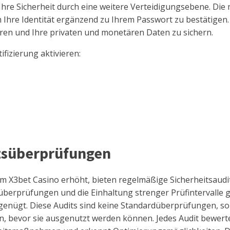
hre Sicherheit durch eine weitere Verteidigungsebene. Die m
m Ihre Identität ergänzend zu Ihrem Passwort zu bestätigen. 
eren und Ihre privaten und monetären Daten zu sichern.
fizierung aktivieren:
tsüberprüfungen
m X3bet Casino erhöht, bieten regelmäßige Sicherheitsaudit
überprüfungen und die Einhaltung strenger Prüfintervalle g
genügt. Diese Audits sind keine Standardüberprüfungen, so
en, bevor sie ausgenutzt werden können. Jedes Audit bewert