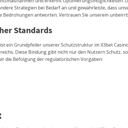
eitsmaßnahmen und erkennt Optimierungsmöglichkeiten. Du
 ändere Strategien bei Bedarf an und gewährleiste, dass u
rnde Bedrohungen antworten. Vertrauen Sie unserem unbeirr
cher Standards
ist ein Grundpfeiler unserer Schutzstruktur im X3bet Casino.
eichs. Diese Bindung gibt nicht nur den Nutzern Schutz, s
 wir die Befolgung der regulatorischen Vorgaben:
g