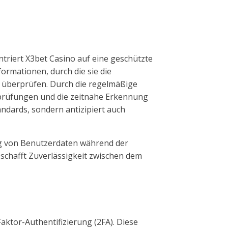
triert X3bet Casino auf eine geschützte
ormationen, durch die sie die
 überprüfen. Durch die regelmäßige
prüfungen und die zeitnahe Erkennung
andards, sondern antizipiert auch
rung von Benutzerdaten während der
schafft Zuverlässigkeit zwischen dem
Faktor-Authentifizierung (2FA). Diese