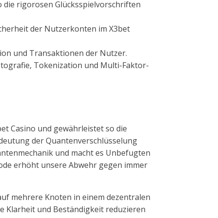
die rigorosen Glücksspielvorschriften
icherheit der Nutzerkonten im X3bet
ion und Transaktionen der Nutzer.
ografie, Tokenization und Multi-Faktor-
bet Casino und gewährleistet so die
 Bedeutung der Quantenverschlüsselung
Quantenmechanik und macht es Unbefugten
hode erhöht unsere Abwehr gegen immer
n auf mehrere Knoten in einem dezentralen
e Klarheit und Beständigkeit reduzieren