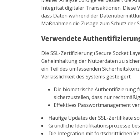
Meiner Analyse zufolge verbessert die An
Integrität digitaler Transaktionen. Dies
dass Daten während der Datenübermittlung
Maßnahmen die Zusage zum Schutz der Si
Verwendete Authentifizierun
Die SSL-Zertifizierung (Secure Socket Laye
Geheimhaltung der Nutzerdaten zu sichern
ein Teil des umfassenden Sicherheitskonz
Verlässlichkeit des Systems gesteigert.
Die biometrische Authentifizierung f
sicherzustellen, dass nur rechtmäßi
Effektives Passwortmanagement verhi
Häufige Updates der SSL-Zertifikate s
Gründliche Identifikationsprozesse be
Die Integration mit fortschrittlichen