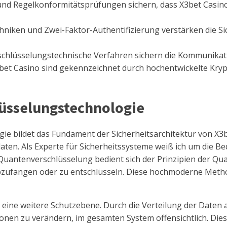
nd Regelkonformitätsprüfungen sichern, dass X3bet Casino 
hniken und Zwei-Faktor-Authentifizierung verstärken die S
rschlüsselungstechnische Verfahren sichern die Kommunikat
et Casino sind gekennzeichnet durch hochentwickelte Krypt
lüsselungstechnologie
gie bildet das Fundament der Sicherheitsarchitektur von X3
rdaten. Als Experte für Sicherheitssysteme weiß ich um die
e Quantenverschlüsselung bedient sich der Prinzipien der 
bzufangen oder zu entschlüsseln. Diese hochmoderne Met
it eine weitere Schutzebene. Durch die Verteilung der Date
onen zu verändern, im gesamten System offensichtlich. Dies