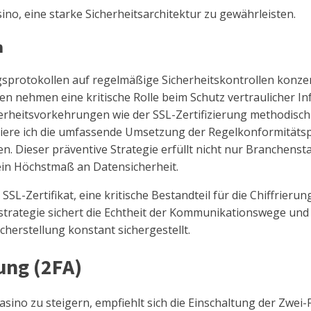
o, eine starke Sicherheitsarchitektur zu gewährleisten.
n
sprotokollen auf regelmäßige Sicherheitskontrollen konzen
 nehmen eine kritische Rolle beim Schutz vertraulicher Inf
erheitsvorkehrungen wie der SSL-Zertifizierung methodisch
ere ich die umfassende Umsetzung der Regelkonformitäts
n. Dieser präventive Strategie erfüllt nicht nur Branchenst
ein Höchstmaß an Datensicherheit.
SSL-Zertifikat, eine kritische Bestandteil für die Chiffrie
trategie sichert die Echtheit der Kommunikationswege und 
cherstellung konstant sichergestellt.
ung (2FA)
sino zu steigern, empfiehlt sich die Einschaltung der Zwei-